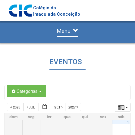
Colégio da
Imaculada Conceição
Menu
EVENTOS
Categorias
2025
JUL
SET
2027
dom
seg
ter
qua
qui
sex
sáb
1