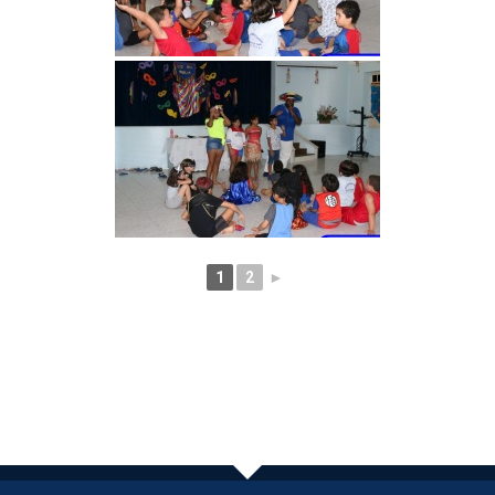
1
2
►