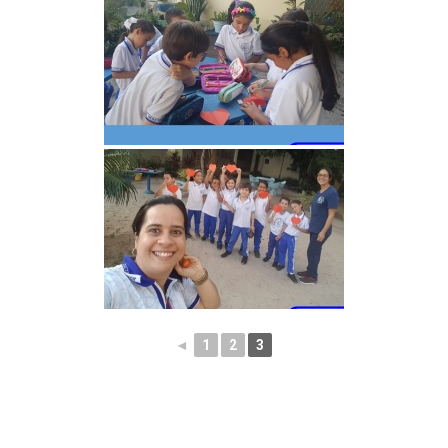
◄
1
2
3