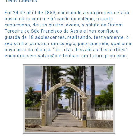
Jesus Camello.
Em 24 de abril de 1853, concluindo a sua primeira etapa
missionária com a edificação do colégio, o santo
capuchinho, deu as quatro jovens, o hábito da Ordem
Terceira de São Francisco de Assis e lhes confiou a
guarda de 18 adolescentes, realizando, festivamente, o
seu sonho: construir um colégio, para que nele, qual uma
nova arca da aliança, “as órfas desvalidas dos sertões”,
encontrassem salvação e tenham um futuro promissor.