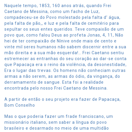
Naquele tempo, 1853, 160 anos atrás, quando Frei
Caetano de Messina, como um facho de Luz,
compadeceu-se do Povo molestado pela falta d’ água,
pela falta de pão,, e luz e pela falta de cemitério para
sepultar os seus entes queridos. Teve compaixão de um
povo que, como falou Deus ao profeta Jonas, 4, 11, Não
hei de ter compaixão de Nínive onde mais de cento e
vinte mil seres humanos não sabem discernir entre a sua
mão direita e a sua mão esquerda!… Frei Caetano sentiu
estremecer as entranhas do seu coração ao dar-se conta
que Papacaça era o reino da violência, da desonestidade,
Era o lugar das trevas. Os homens não conheciam outras
armas a não serem, as armas do ódio, da vingança, do
derramamento de sangue. Esta foi a realidade
encontrada pelo nosso Frei Caetano de Messina.
A partir de então o seu projeto era fazer de Papacaça,
Bom Conselho
Mas o que poderia fazer um frade franciscano, um
missionário italiano, sem saber a língua do povo
brasileiro e desarmado no meio de uma multidão